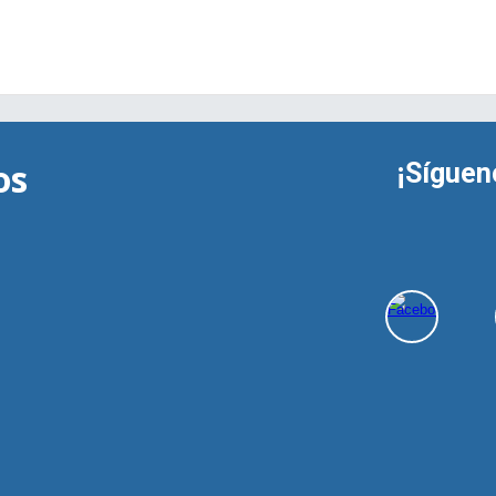
os
¡Síguen